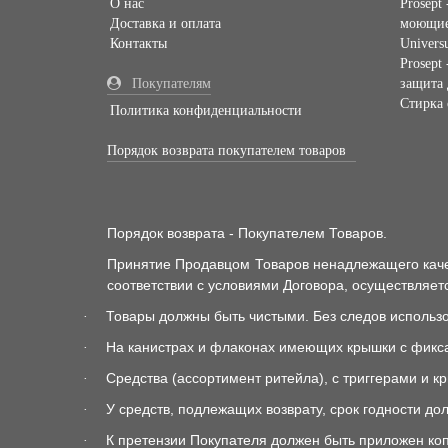
О нас
Prosept
Доставка и оплата
моющие
Контакты
Univer
Prosept
Покупателям
защита
Стирка
Политика конфиденциальности
Порядок возврата покупателем товаров
Порядок возврата - Покупателем Товаров.
Принятие Продавцом Товаров ненадлежащего качес
соответствии с условиями Договора, осуществляе
Товары должны быть чистыми. Без следов использ
·
На канистрах и флаконах имеющих крышки с фикса
·
Средства (ассортимент ритейла), с триггерами и 
·
У средств, подлежащих возврату, срок годности до
·
К претензии Покупателя должен быть приложен ко
·